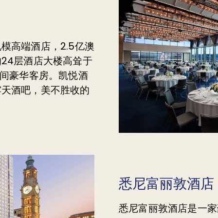
模高端酒店，2.5亿澳
24层酒店大楼高耸于
2间豪华客房。凯悦酒
露天酒吧，美不胜收的
悉尼富丽敦酒店
悉尼富丽敦酒店是一家