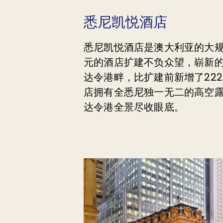
悉尼凯悦酒店
悉尼凯悦酒店是澳大利亚的大规
元的酒店扩建不负众望，崭新的
达令港畔，比扩建前新增了22
店拥有全悉尼独一无二的高空
达令港全景尽收眼底。