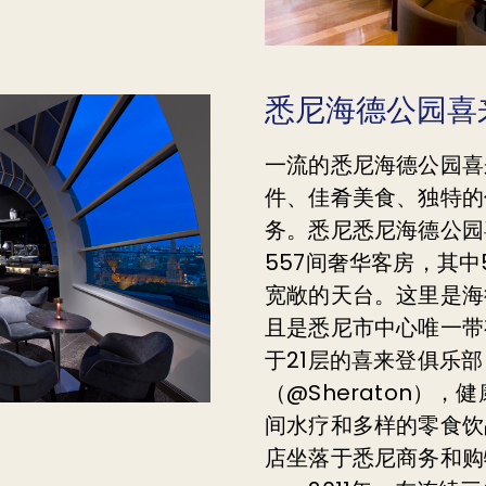
悉尼海德公园喜
一流的悉尼海德公园喜
件、佳肴美食、独特的
务。悉尼悉尼海德公园
557间奢华客房，其
宽敞的天台。这里是海
且是悉尼市中心唯一带
于21层的喜来登俱乐
（@Sheraton）
间水疗和多样的零食饮
店坐落于悉尼商务和购