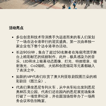
活动亮点
多位创意和技术导演携手为远道而来的客人们策划
了一场在达令港举行的迎宾盛典。第一次由单独一
家企业包下整个达令港举办活动。
长达90分钟，集合了超过50名舞者在海扇湾漂浮舞
台上精彩献艺的炫丽制作。此外，极具感染力的音
乐、LED和水上银幕动态图像、灯光、特效喷泉、镭
射激光、Co2烟机、火焰和创意烟花等元素都融入
了表演之中。
如新的VIP代表们欣赏了澳大利亚歌剧院图兰朵的精
彩剧目《图兰朵》。
代表们乘坐悉尼专列火车，从中央车站出发到悉尼
奥林匹克公园。代表们还在园内的悉尼展览场集体
打破了一项世界纪录，并在圆顶场馆举办了一场商
务会议和告别晚宴。